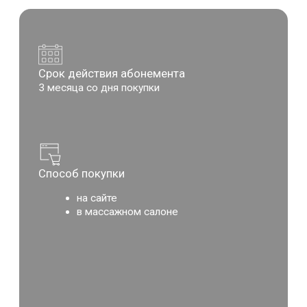
Натуральные сыворотки для
сияющей и здоровой кожи
Щербатых Леся
Подробнее
«Бальзам № 1» 15 мл