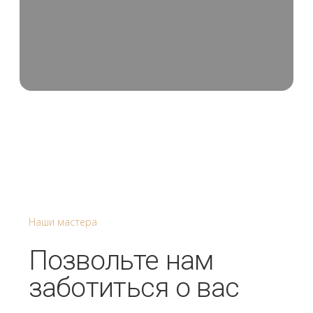
Восстанавливающая
Многофункциональная натуральная сыворотка
для лица и кожи вокруг глаз на основе экстрактов
гинкго билоба и астрагала.
Купить
Прокопенко Виталий
Подробнее
«Бальзам № 2» 15 мл Омолаживающая
Многофункциональная натуральная сыворотка
для лица и кожи вокруг глаз на основе экстрактов
софоры японской и астрагала.
Купить