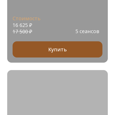
который дает поразительные
результаты в борьбе с целлюлитом,
уменьшение объемов и улучшение
состояния кожи.
Показания:
Борьба с целлюлитом:
уменьшение
видимых признаков отёчного и фиброзного
целлюлита любой стадии, выравнивание
микрорельефа кожи.