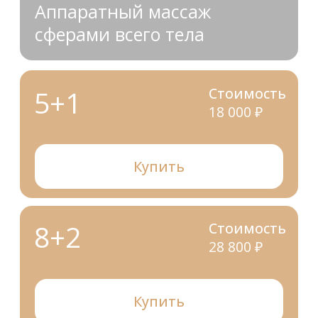
Формирование
силуэта:
Моделирование контуров тела,
когда требуется быстро привести себя
в форму, подготовиться к пляжному сезону.
Улучшение результата тренировок. Снятие
мышечных спазмов и боли после
интенсивных тренировок и физических
нагрузок, уменьшение отёков и гематом,
улучшение трофики мышц, снижение
болевого синдрома.
Лифтинг тела:
Сглаживание рельефа,
шрамов, устранение дряблости
и обвисания кожи.
Снижение веса:
Способствует снижению
избыточной массы тела, уменьшению
объёмов