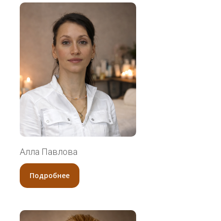
«Бальзам № 3» 15 мл Сыворотка-
синергетик
Многофункциональная натуральная сыворотка
для лица на основе экстрактов проростков
амаранта и пшеницы, гинкго билоба и софоры
японской.
Купить
Алла Павлова
Подробнее
«Минералис» 17мл/30мл Укрепляющая
Многофункциональная натуральная сыворотка
для волос на основе концентрата экстрактов
проростков. Кальциево-минерально-витаминная.