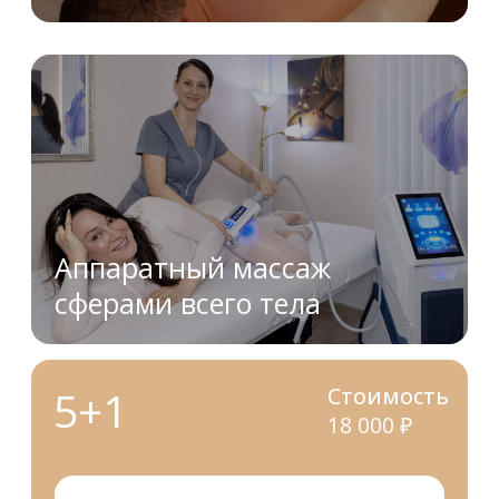
Польза телесно-ориентированной терапии
Регулярные сеансы дают заметный эффект.
Результат замечен сразу после 1 сеанса.
Снижение тревоги и депрессии
: 80%
клиентов отмечают улучшение настроения
(по данным исследований).
Улучшение осанки и гибкости
: тело
становится легче и свободнее.
Повышение энергии и либидо
:
гармонизация гормонального фона.
Профилактика психосоматических
болезней
: мигрени, боли в спине уходят.