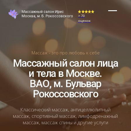
Массажный салон Ирис
> 70
> 70
Москва, м. Б. Рокоссовского
+7 (9
оценок
оценок
Москва
Массаж - это про любовь к себе
Массажный салон лица
и тела в Москве.
ВАО, м. Бульвар
Рокоссовского
Классический массаж, антицеллюлитный
массаж, спортивный массаж, лимфодренажный
массаж, массаж спины и другие услуги
Записаться