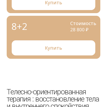
Телесно-ориентированная терапия
— это
эффективный метод психотерапии, который
помогает снять стресс, тревогу и мышечные
зажимы через работу с телом. Разработанная
Вильгельмом Райхом и Александром Лоуэном, она
сочетает дыхательные практики, массаж
и движения для гармонизации эмоций
и физического состояния.
Подробнее