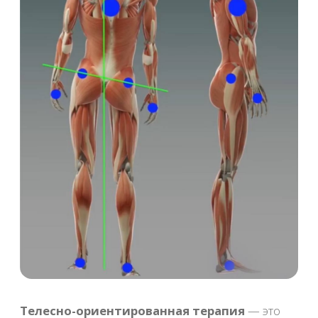
Описание
массаж
Стоимость
Время
3 500 ₽
1 ч
4 500 ₽
1 ч. 30 мин
Записаться
Антицеллюлитный
Описание
массаж всего тела