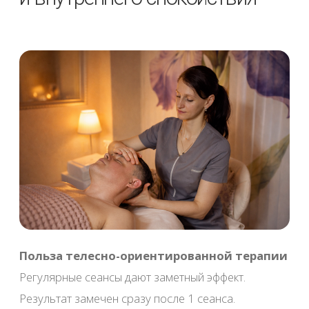
Услуги и цены
массажного салона Ирис
Лимфодренажный
Описание
массаж тела
Стоимость
Время
4 000 ₽
1ч. 15 мин
6 000 ₽
2 ч