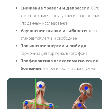
Записаться
Классический
Описание
расслабляющий
массаж всего
тела
Стоимость
Время
3 500 ₽
1 ч
4 500 ₽
1 ч 30 мин
6 000 ₽
2 ч
Записаться
Спортивный