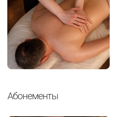
Стоимость
31 500 ₽
35 000 ₽
10 сеансов
Купить
Классический
расслабляющий
массаж всего тела