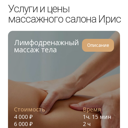
Записаться
FaceActive
Описание
Биомеханическая
стимуляция лица
Стоимость
Время
2 800 ₽
40 мин
Записаться